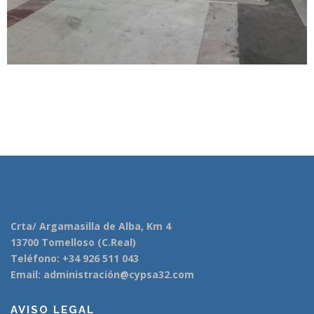
Crta/ Argamasilla de Alba, Km 4
13700 Tomelloso (C.Real)
Teléfono: +34 926 511 043
Email: administración@cypsa32.com
AVISO LEGAL