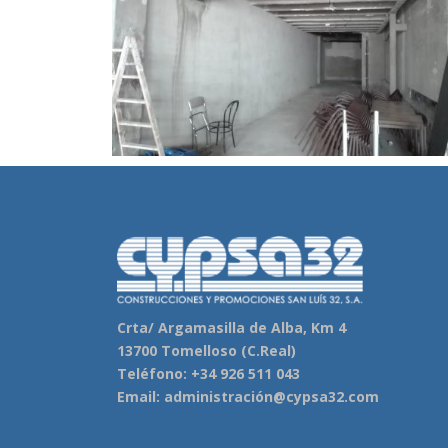
Crta/ Argamasilla de Alba, Km 4
13700 Tomelloso (C.Real)
Teléfono: +34 926 511 043
Email: administración@cypsa32.com